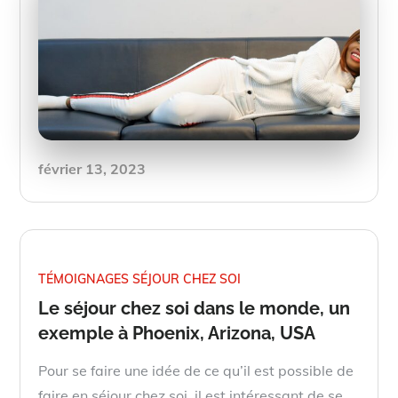
Posted
février 13, 2023
on
TÉMOIGNAGES SÉJOUR CHEZ SOI
Le séjour chez soi dans le monde, un
exemple à Phoenix, Arizona, USA
Pour se faire une idée de ce qu’il est possible de
faire en séjour chez soi, il est intéressant de se