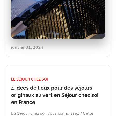
Posted
janvier 31, 2024
on
LE SÉJOUR CHEZ SOI
4 idées de lieux pour des séjours
originaux au vert en Séjour chez soi
en France
La Séjour chez soi, vous connaissez ? Cette