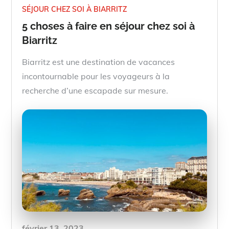
SÉJOUR CHEZ SOI À BIARRITZ
5 choses à faire en séjour chez soi à
Biarritz
Biarritz est une destination de vacances
incontournable pour les voyageurs à la
recherche d’une escapade sur mesure.
Posted
février 13, 2023