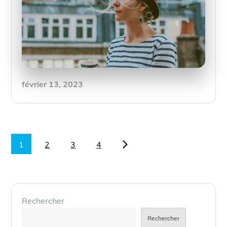
Posted
février 13, 2023
on
Pagination
1
2
3
4
des
publications
Rechercher
Rechercher