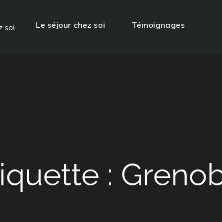
Le séjour chez soi
Témoignages
z soi
iquette :
Grenob