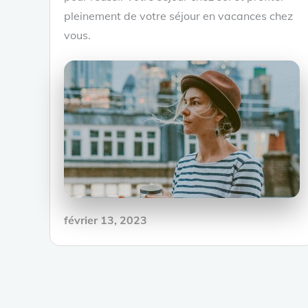
pleinement de votre séjour en vacances chez
vous.
Posted
février 13, 2023
on